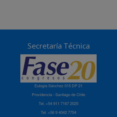
Secretaría Técnica
Eulogía Sánchez 015 DP 21
Providencia - Santiago de Chile
Tel. +54 911 7167 2025
Tel. +56 9 4042 7754