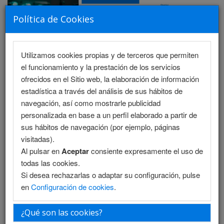
Política de Cookies
Utilizamos cookies propias y de terceros que permiten
MENU
el funcionamiento y la prestación de los servicios
ofrecidos en el Sitio web, la elaboración de información
estadística a través del análisis de sus hábitos de
navegación, así como mostrarle publicidad
Programa Científico - Salón 1
personalizada en base a un perfil elaborado a partir de
sus hábitos de navegación (por ejemplo, páginas
Programa Científico - Salón 2
visitadas).
Al pulsar en
Aceptar
consiente expresamente el uso de
Programa Enfermería
todas las cookies.
Si desea rechazarlas o adaptar su configuración, pulse
Programa Enfermería (PDF)
en
Configuración de cookies
.
Programa PDF
¿Qué son las cookies?
Plantilla