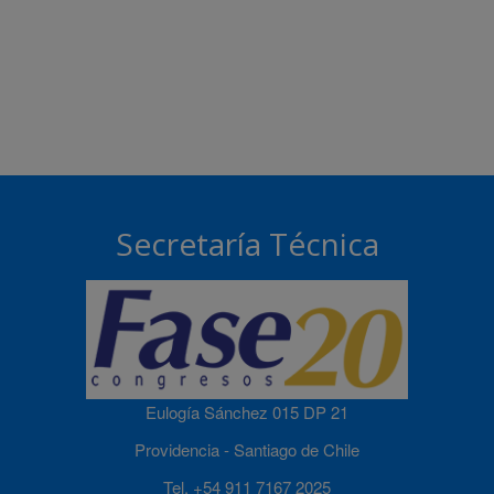
Secretaría Técnica
Eulogía Sánchez 015 DP 21
Providencia - Santiago de Chile
Tel. +54 911 7167 2025