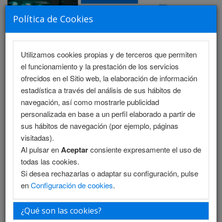
Política de Cookies
Utilizamos cookies propias y de terceros que permiten
MENU
el funcionamiento y la prestación de los servicios
ofrecidos en el Sitio web, la elaboración de información
estadística a través del análisis de sus hábitos de
navegación, así como mostrarle publicidad
Información de inscripción
personalizada en base a un perfil elaborado a partir de
sus hábitos de navegación (por ejemplo, páginas
Inscripción online
visitadas).
Al pulsar en
Aceptar
consiente expresamente el uso de
Información de inscripción
todas las cookies.
Si desea rechazarlas o adaptar su configuración, pulse
Las inscripciones se pueden realizar directamente desde
en
Configuración de cookies
.
la página web completando el formulario de inscripción
(online) o bien remitiendo la ficha de inscripción (PDF) a
¿Qué son las cookies?
la Secretaría Técnica