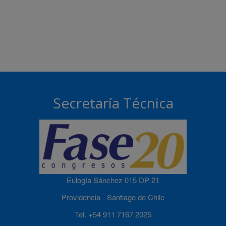
Secretaría Técnica
Eulogía Sánchez 015 DP 21
Providencia - Santiago de Chile
Tel. +54 911 7167 2025