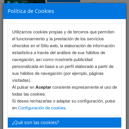
Política de Cookies
Utilizamos cookies propias y de terceros que permiten
MENU
el funcionamiento y la prestación de los servicios
ofrecidos en el Sitio web, la elaboración de información
estadística a través del análisis de sus hábitos de
navegación, así como mostrarle publicidad
Directores
personalizada en base a un perfil elaborado a partir de
sus hábitos de navegación (por ejemplo, páginas
Directores
visitadas).
Al pulsar en
Aceptar
consiente expresamente el uso de
todas las cookies.
Director
Si desea rechazarlas o adaptar su configuración, pulse
Fernando Crovari Eulufi
en
Configuración de cookies
.
Cirugia de Esófago-Gastro y Bariátrica
Profesor Asociado Presidente del congreso
¿Qué son las cookies?
Jefe del Departamento de Cirugía Digestiva UC