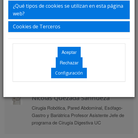
¿Qué tipos de cookies se utilizan en esta página
web?
Director
Cookies de Terceros
Julián Varas
Innovación, Educación y Tecnología Cirujano
General, Profesor Asociado Director Alterno del
Centro de Simulación UC.
Configuración
Director
Nicolas Quezada Sanhueza
Cirugia Robótica, Pared Abdominal, Esófago-
Gastro y Bariátrica Profesor Asistente Jefe de
programa de Cirugía Digestiva UC