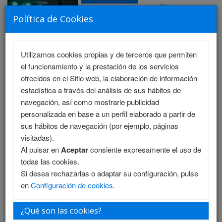
Política de Cookies
Utilizamos cookies propias y de terceros que permiten
MENU
el funcionamiento y la prestación de los servicios
ofrecidos en el Sitio web, la elaboración de información
estadística a través del análisis de sus hábitos de
navegación, así como mostrarle publicidad
Programa Científico - Salón 1
personalizada en base a un perfil elaborado a partir de
sus hábitos de navegación (por ejemplo, páginas
Programa Científico - Salón 2
visitadas).
Al pulsar en
Aceptar
consiente expresamente el uso de
Programa Enfermería
todas las cookies.
Si desea rechazarlas o adaptar su configuración, pulse
Programa Enfermería (PDF)
en
Configuración de cookies
.
Programa PDF
¿Qué son las cookies?
Plantilla