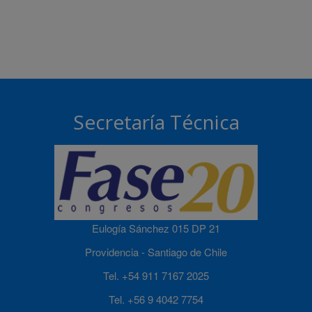
Secretaría Técnica
Eulogía Sánchez 015 DP 21
Providencia - Santiago de Chile
Tel. +54 911 7167 2025
Tel. +56 9 4042 7754