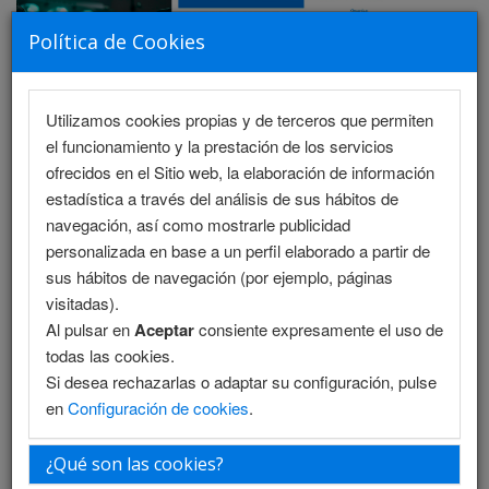
Política de Cookies
Utilizamos cookies propias y de terceros que permiten
MENU
el funcionamiento y la prestación de los servicios
ofrecidos en el Sitio web, la elaboración de información
estadística a través del análisis de sus hábitos de
navegación, así como mostrarle publicidad
Programa Científico - Salón 1
personalizada en base a un perfil elaborado a partir de
sus hábitos de navegación (por ejemplo, páginas
Programa Científico - Salón 2
visitadas).
Al pulsar en
Aceptar
consiente expresamente el uso de
Programa Enfermería
todas las cookies.
Si desea rechazarlas o adaptar su configuración, pulse
Programa Enfermería (PDF)
en
Configuración de cookies
.
Programa PDF
¿Qué son las cookies?
Plantilla