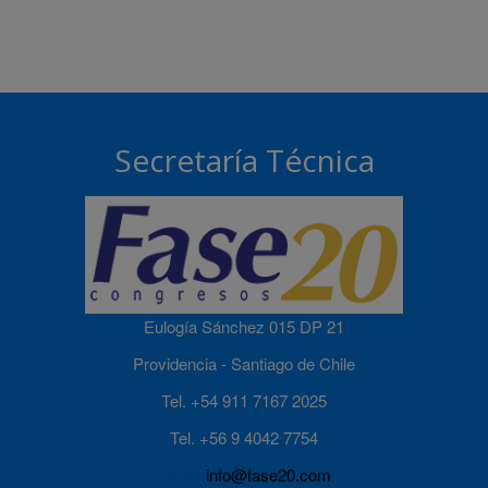
Secretaría Técnica
Eulogía Sánchez 015 DP 21
Providencia - Santiago de Chile
Tel. +54 911 7167 2025
Tel. +56 9 4042 7754
Email:
info@fase20.com