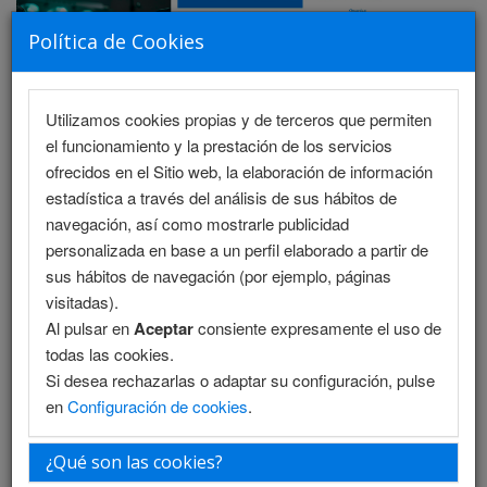
Política de Cookies
Utilizamos cookies propias y de terceros que permiten
MENU
el funcionamiento y la prestación de los servicios
ofrecidos en el Sitio web, la elaboración de información
estadística a través del análisis de sus hábitos de
navegación, así como mostrarle publicidad
Programa Científico - Salón 1
personalizada en base a un perfil elaborado a partir de
sus hábitos de navegación (por ejemplo, páginas
Programa Científico - Salón 2
visitadas).
Al pulsar en
Aceptar
consiente expresamente el uso de
Programa Enfermería
todas las cookies.
Si desea rechazarlas o adaptar su configuración, pulse
Programa Enfermería (PDF)
en
Configuración de cookies
.
Programa PDF
¿Qué son las cookies?
Plantilla