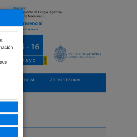
la
rmación
 sus
EXP. COMERCIAL
ÁREA PERSONAL
e