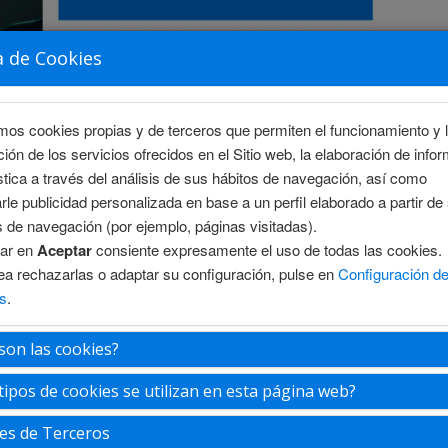
a de Cookies
amos cookies propias y de terceros que permiten el funcionamiento y 
ción de los servicios ofrecidos en el Sitio web, la elaboración de info
stica a través del análisis de sus hábitos de navegación, así como
rle publicidad personalizada en base a un perfil elaborado a partir de
s de navegación (por ejemplo, páginas visitadas).
sar en
Aceptar
consiente expresamente el uso de todas las cookies.
S
ÁREA CIENTÍFICA
INSCRIPCIÓN
ALOJAMIENTO
ea rechazarlas o adaptar su configuración, pulse en
Configuración d
s
.
son las cookies?
 Richter
tipos de cookies se utilizan en esta página web?
es de Terceros