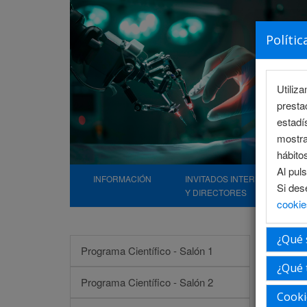
Polític
Utiliz
presta
estadí
mostra
hábito
Al pul
INFORMACIÓN
INVITADOS INTERNACIONALE
Si des
Y DIRECTORES
cookie
¿Qué 
Hugo
Programa Científico - Salón 1
¿Qué 
Programa Científico - Salón 2
Cooki