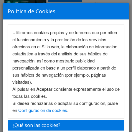
Política de Cookies
Utilizamos cookies propias y de terceros que permiten
MENU
el funcionamiento y la prestación de los servicios
ofrecidos en el Sitio web, la elaboración de información
estadística a través del análisis de sus hábitos de
navegación, así como mostrarle publicidad
Presentación
personalizada en base a un perfil elaborado a partir de
sus hábitos de navegación (por ejemplo, páginas
La ciudad
visitadas).
Al pulsar en
Aceptar
consiente expresamente el uso de
La sede
todas las cookies.
Si desea rechazarlas o adaptar su configuración, pulse
Información general
en
Configuración de cookies
.
iEvents
¿Qué son las cookies?
Quejas, reclamos y solicitudes de información