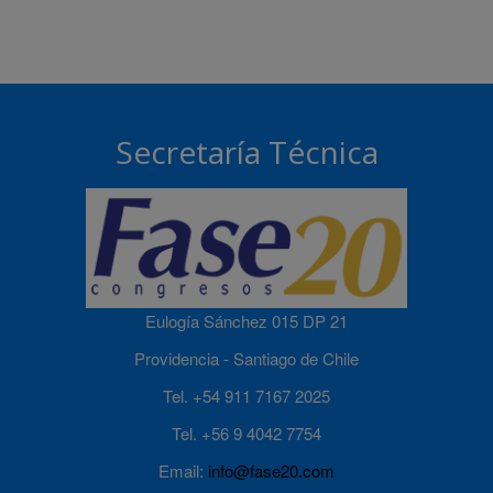
Secretaría Técnica
Eulogía Sánchez 015 DP 21
Providencia - Santiago de Chile
Tel. +54 911 7167 2025
Tel. +56 9 4042 7754
Email:
info@fase20.com