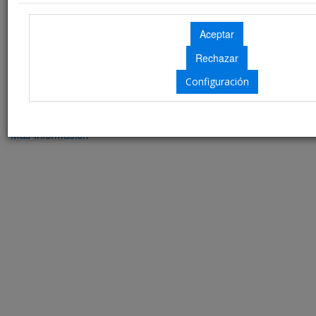
Secretaría Técnica
La Ciudad
Configuración
Bienvenidos a Santiago
Más Información