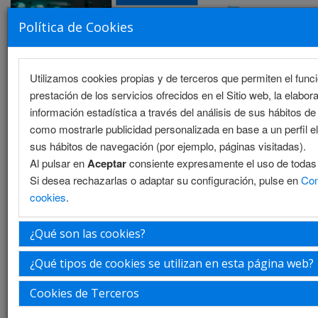
Política de Cookies
Utilizamos cookies propias y de terceros que permiten el func
MENU
prestación de los servicios ofrecidos en el Sitio web, la elabor
información estadística a través del análisis de sus hábitos d
como mostrarle publicidad personalizada en base a un perfil el
sus hábitos de navegación (por ejemplo, páginas visitadas).
Presentación
Al pulsar en
Aceptar
consiente expresamente el uso de todas 
Si desea rechazarlas o adaptar su configuración, pulse en
Con
La ciudad
cookies
.
La sede
¿Qué son las cookies?
Información general
¿Qué tipos de cookies se utilizan en esta página web?
iEvents
Cookies de Terceros
Quejas, reclamos y solicitudes de información