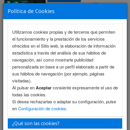
Política de Cookies
Utilizamos cookies propias y de terceros que permiten
MENU
el funcionamiento y la prestación de los servicios
ofrecidos en el Sitio web, la elaboración de información
estadística a través del análisis de sus hábitos de
navegación, así como mostrarle publicidad
Información de Reservas
personalizada en base a un perfil elaborado a partir de
sus hábitos de navegación (por ejemplo, páginas
Información de reservas
visitadas).
Al pulsar en
Aceptar
consiente expresamente el uso de
todas las cookies.
Para información sobre reservas de hotel,
Si desea rechazarlas o adaptar su configuración, pulse
en
Configuración de cookies
.
rogamos se pongan en contacto en el
email:
mauricio.parra@interconti.cl
¿Qué son las cookies?