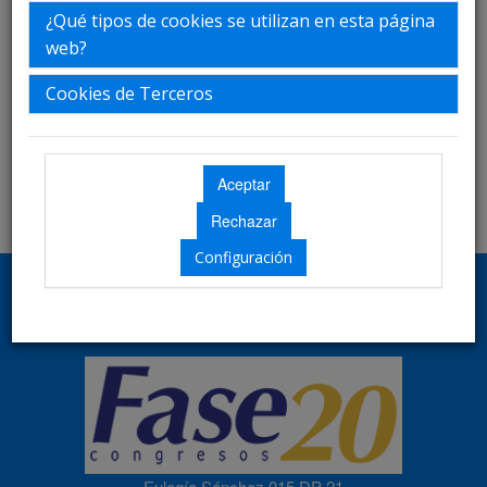
¿Qué tipos de cookies se utilizan en esta página
web?
Cookies de Terceros
Configuración
Secretaría Técnica
Eulogía Sánchez 015 DP 21