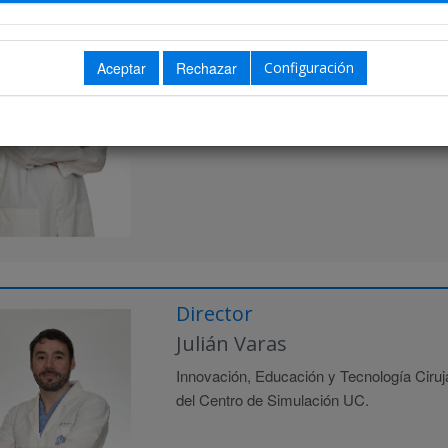
Fernando Crovari Eulufi
Cirugia de Esófago-Gastro y Bariátrica P
Configuración
Departamento de Cirugía Digestiva UC
Director
Julián Varas
Innovación, Educación y Tecnología Ciruj
del Centro de Simulación UC.