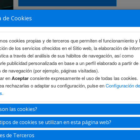
a de Cookies
amos cookies propias y de terceros que permiten el funcionamiento y 
ción de los servicios ofrecidos en el Sitio web, la elaboración de info
stica a través del análisis de sus hábitos de navegación, así como
rle publicidad personalizada en base a un perfil elaborado a partir de
s de navegación (por ejemplo, páginas visitadas).
sar en
Aceptar
consiente expresamente el uso de todas las cookies.
S
ÁREA CIENTÍFICA
INSCRIPCIÓN
ALOJAMIENTO
ea rechazarlas o adaptar su configuración, pulse en
Configuración d
s
.
son las cookies?
tores
tipos de cookies se utilizan en esta página web?
es de Terceros
Director