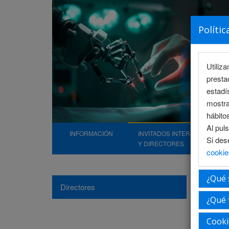
Polític
Utiliz
presta
estadí
mostra
hábito
Al pul
INFORMACIÓN
INVITADOS INTERNACIONALE
Si des
Y DIRECTORES
cookie
¿Qué 
Direc
Directores
¿Qué 
Cooki