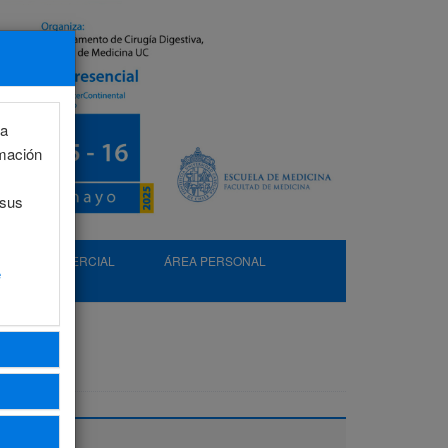
la
rmación
 sus
EXP. COMERCIAL
ÁREA PERSONAL
e