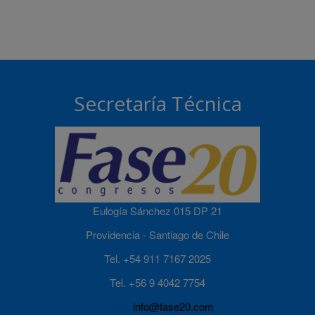
Secretaría Técnica
Eulogía Sánchez 015 DP 21
Providencia - Santiago de Chile
Tel. +54 911 7167 2025
Tel. +56 9 4042 7754
Email:
info@fase20.com