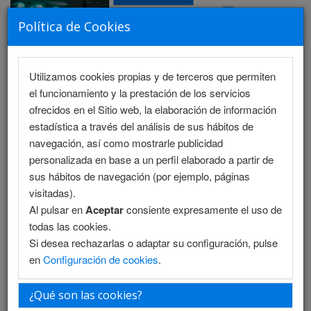
Política de Cookies
Utilizamos cookies propias y de terceros que permiten
MENU
el funcionamiento y la prestación de los servicios
ofrecidos en el Sitio web, la elaboración de información
estadística a través del análisis de sus hábitos de
navegación, así como mostrarle publicidad
Programa Científico - Salón 1
personalizada en base a un perfil elaborado a partir de
sus hábitos de navegación (por ejemplo, páginas
Programa Científico - Salón 2
visitadas).
Al pulsar en
Aceptar
consiente expresamente el uso de
Programa Enfermería
todas las cookies.
Si desea rechazarlas o adaptar su configuración, pulse
Programa Enfermería (PDF)
en
Configuración de cookies
.
Programa PDF
¿Qué son las cookies?
Plantilla