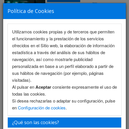
Política de Cookies
Utilizamos cookies propias y de terceros que permiten
MENU
el funcionamiento y la prestación de los servicios
ofrecidos en el Sitio web, la elaboración de información
estadística a través del análisis de sus hábitos de
navegación, así como mostrarle publicidad
Programa Científico - Salón 1
personalizada en base a un perfil elaborado a partir de
sus hábitos de navegación (por ejemplo, páginas
Programa Científico - Salón 2
visitadas).
Al pulsar en
Aceptar
consiente expresamente el uso de
Programa Enfermería
todas las cookies.
Si desea rechazarlas o adaptar su configuración, pulse
Programa Enfermería (PDF)
en
Configuración de cookies
.
Programa PDF
¿Qué son las cookies?
Plantilla