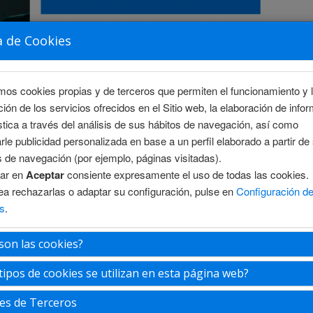
a de Cookies
amos cookies propias y de terceros que permiten el funcionamiento y 
ción de los servicios ofrecidos en el Sitio web, la elaboración de info
stica a través del análisis de sus hábitos de navegación, así como
rle publicidad personalizada en base a un perfil elaborado a partir de
s de navegación (por ejemplo, páginas visitadas).
sar en
Aceptar
consiente expresamente el uso de todas las cookies.
S
ÁREA CIENTÍFICA
INSCRIPCIÓN
ALOJAMIENTO
ea rechazarlas o adaptar su configuración, pulse en
Configuración d
s
.
son las cookies?
tipos de cookies se utilizan en esta página web?
es de Terceros