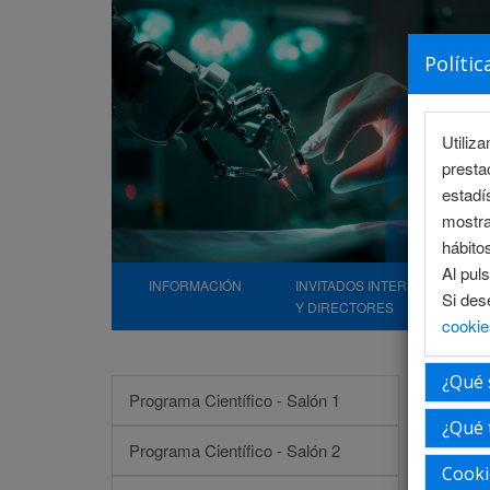
Polític
Utiliz
presta
estadí
mostra
hábito
Al pul
INFORMACIÓN
INVITADOS INTERNACIONALE
Si des
Y DIRECTORES
cookie
¿Qué 
Programa Científico - Salón 1
¿Qué 
Programa Científico - Salón 2
Cooki