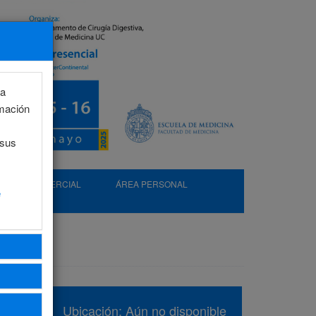
la
rmación
 sus
EXP. COMERCIAL
ÁREA PERSONAL
e
Ubicación: Aún no disponible