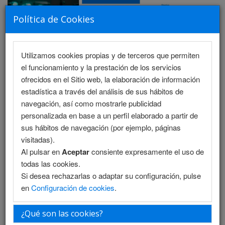
Política de Cookies
Utilizamos cookies propias y de terceros que permiten
MENU
el funcionamiento y la prestación de los servicios
ofrecidos en el Sitio web, la elaboración de información
estadística a través del análisis de sus hábitos de
navegación, así como mostrarle publicidad
Programa Científico - Salón 1
personalizada en base a un perfil elaborado a partir de
sus hábitos de navegación (por ejemplo, páginas
Programa Científico - Salón 2
visitadas).
Al pulsar en
Aceptar
consiente expresamente el uso de
Programa Enfermería
todas las cookies.
Si desea rechazarlas o adaptar su configuración, pulse
Programa Enfermería (PDF)
en
Configuración de cookies
.
Programa PDF
¿Qué son las cookies?
Plantilla