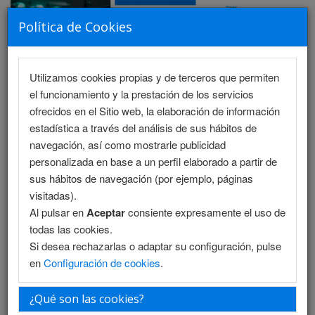
Política de Cookies
Utilizamos cookies propias y de terceros que permiten
MENU
el funcionamiento y la prestación de los servicios
ofrecidos en el Sitio web, la elaboración de información
estadística a través del análisis de sus hábitos de
navegación, así como mostrarle publicidad
Programa Científico - Salón 1
personalizada en base a un perfil elaborado a partir de
sus hábitos de navegación (por ejemplo, páginas
Programa Científico - Salón 2
visitadas).
Al pulsar en
Aceptar
consiente expresamente el uso de
Programa Enfermería
todas las cookies.
Si desea rechazarlas o adaptar su configuración, pulse
Programa Enfermería (PDF)
en
Configuración de cookies
.
Programa PDF
¿Qué son las cookies?
Plantilla