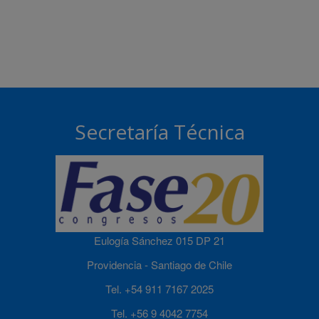
Secretaría Técnica
Eulogía Sánchez 015 DP 21
Providencia - Santiago de Chile
Tel. +54 911 7167 2025
Tel. +56 9 4042 7754