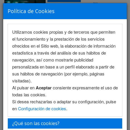
Política de Cookies
Utilizamos cookies propias y de terceros que permiten
MENU
el funcionamiento y la prestación de los servicios
ofrecidos en el Sitio web, la elaboración de información
estadística a través del análisis de sus hábitos de
navegación, así como mostrarle publicidad
Programa Científico - Salón 1
personalizada en base a un perfil elaborado a partir de
sus hábitos de navegación (por ejemplo, páginas
Programa Científico - Salón 2
visitadas).
Al pulsar en
Aceptar
consiente expresamente el uso de
Programa Enfermería
todas las cookies.
Si desea rechazarlas o adaptar su configuración, pulse
Programa Enfermería (PDF)
en
Configuración de cookies
.
Programa PDF
¿Qué son las cookies?
Plantilla