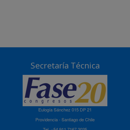
Secretaría Técnica
Eulogía Sánchez 015 DP 21
Providencia - Santiago de Chile
Tel. +54 911 7167 2025