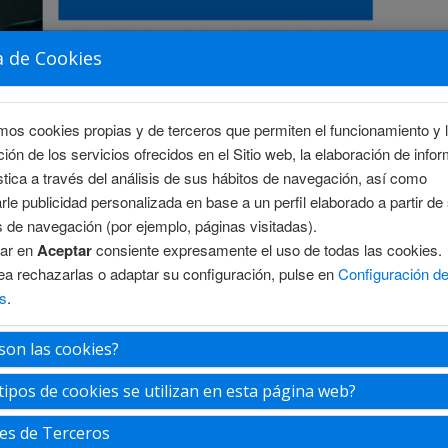
a de Cookies
amos cookies propias y de terceros que permiten el funcionamiento y 
ción de los servicios ofrecidos en el Sitio web, la elaboración de info
stica a través del análisis de sus hábitos de navegación, así como
rle publicidad personalizada en base a un perfil elaborado a partir de
s de navegación (por ejemplo, páginas visitadas).
sar en
Aceptar
consiente expresamente el uso de todas las cookies.
S
ÁREA CIENTÍFICA
INSCRIPCIÓN
ALOJAMIENTO
ea rechazarlas o adaptar su configuración, pulse en
Configuración d
s
.
son las cookies?
o Abedrapo
tipos de cookies se utilizan en esta página web?
es de Terceros