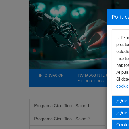
Polític
Utiliz
presta
estadí
mostra
hábito
Al pul
INFORMACIÓN
INVITADOS INTERNACIONALE
Si des
Y DIRECTORES
cookie
¿Qué 
Mari
Programa Científico - Salón 1
¿Qué 
Programa Científico - Salón 2
Cooki