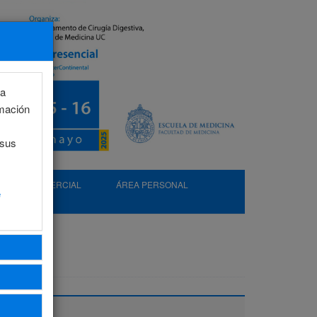
la
rmación
 sus
EXP. COMERCIAL
ÁREA PERSONAL
e